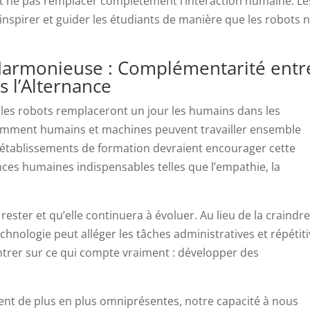
t ne pas remplacer complètement l’interaction humaine. Le
inspirer et guider les étudiants de manière que les robots 
 Harmonieuse : Complémentarité entr
 l’Alternance
si les robots remplaceront un jour les humains dans les
omment humains et machines peuvent travailler ensemble
 établissements de formation devraient encourager cette
es humaines indispensables telles que l’empathie, la
rester et qu’elle continuera à évoluer. Au lieu de la craindre
nologie peut alléger les tâches administratives et répétiti
entrer sur ce qui compte vraiment : développer des
t de plus en plus omniprésentes, notre capacité à nous